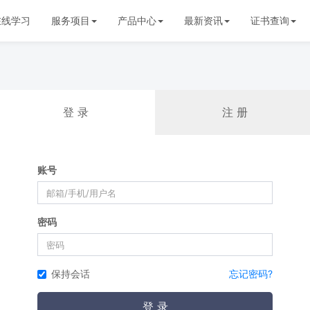
在线学习
服务项目
产品中心
最新资讯
证书查询
登 录
注 册
账号
密码
保持会话
忘记密码?
登 录